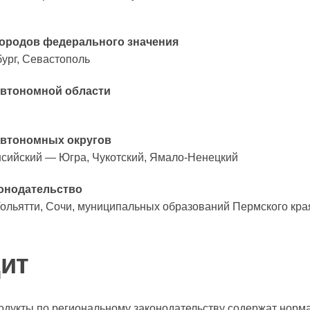
городов федерального значения
ург, Севастополь
автономной области
автономных округов
сийский — Югра, Чукотский, Ямало-Ненецкий
онодательство
Тольятти, Сочи, муниципальных образований Пермского кра
дит
укты по региональному законодательству содержат норма