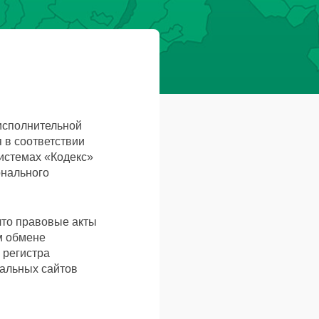
исполнительной
 в соответствии
системах «Кодекс»
онального
что правовые акты
м обмене
 регистра
иальных сайтов